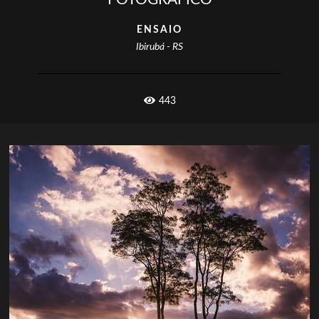
ENSAIO
Ibirubá - RS
443